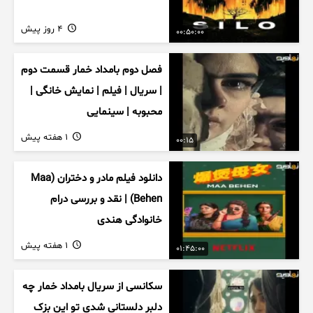
4 روز پیش
00:50:00
فصل دوم بامداد خمار قسمت دوم
| سریال | فیلم | نمایش خانگی |
محبوبه | سینمایی
1 هفته پیش
00:15
دانلود فیلم مادر و دختران (Maa
Behen) | نقد و بررسی درام
خانوادگی هندی
1 هفته پیش
01:45:00
سکانسی از سریال بامداد خمار چه
دلبر دلستانی شدی تو این بزک