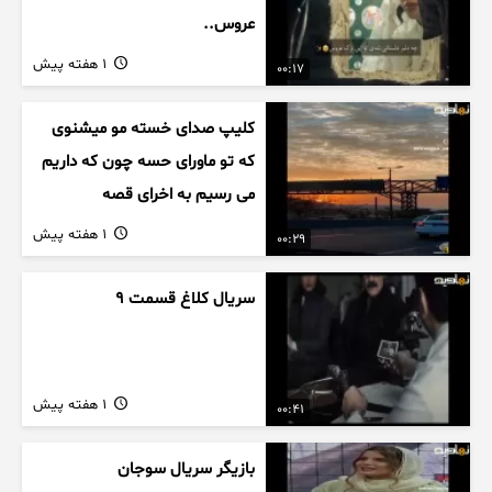
عروس..
1 هفته پیش
00:17
کلیپ صدای خسته مو میشنوی
که تو ماورای حسه چون که داریم
می رسیم به اخرای قصه
1 هفته پیش
00:29
سریال کلاغ قسمت 9
1 هفته پیش
00:41
بازیگر سریال سوجان