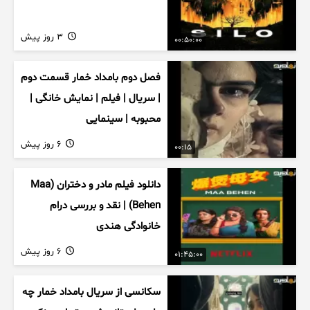
3 روز پیش
00:50:00
فصل دوم بامداد خمار قسمت دوم
| سریال | فیلم | نمایش خانگی |
محبوبه | سینمایی
6 روز پیش
00:15
دانلود فیلم مادر و دختران (Maa
Behen) | نقد و بررسی درام
خانوادگی هندی
6 روز پیش
01:45:00
سکانسی از سریال بامداد خمار چه