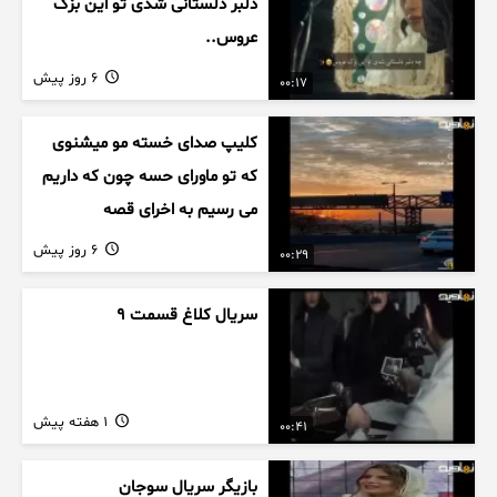
دلبر دلستانی شدی تو این بزک
عروس..
6 روز پیش
00:17
کلیپ صدای خسته مو میشنوی
که تو ماورای حسه چون که داریم
می رسیم به اخرای قصه
6 روز پیش
00:29
سریال کلاغ قسمت 9
1 هفته پیش
00:41
بازیگر سریال سوجان