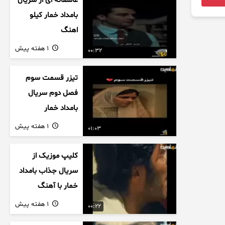
عاشقانه ای از سریال
بامداد خمار کیلو
اهنگ
1 هفته پیش
00:32
تیزر قسمت سوم
فصل دوم سریال
بامداد خمار
1 هفته پیش
01:03
کلیپ موزیک از
سریال جذاب بامداد
خمار با آهنگ
عاشقانه
1 هفته پیش
00:22