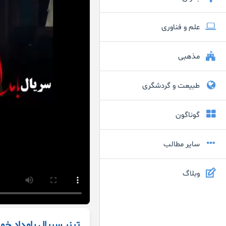
علم و فناوری
مذهبی
طبیعت و گردشگری
گوناگون
سایر مطالب
وبلاگ
تیزر سریال بامداد خما