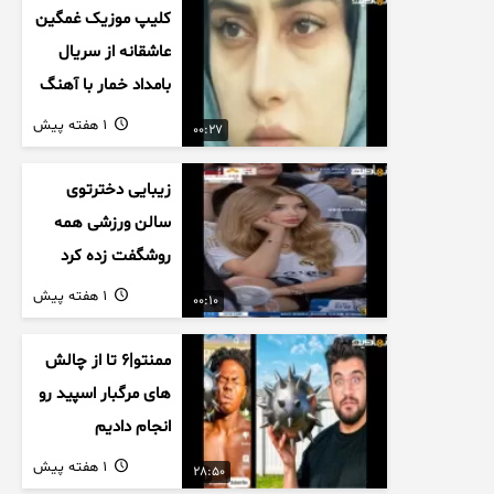
کلیپ موزیک غمگین
عاشقانه از سریال
بامداد خمار با آهنگ
احسان خواجه امیری
1 هفته پیش
00:27
زیبایی دخترتوی
سالن ورزشی همه
روشگفت زده کرد
1 هفته پیش
00:10
ممنتو|۶ تا از چالش
های مرگبار اسپید رو
انجام دادیم
1 هفته پیش
28:50