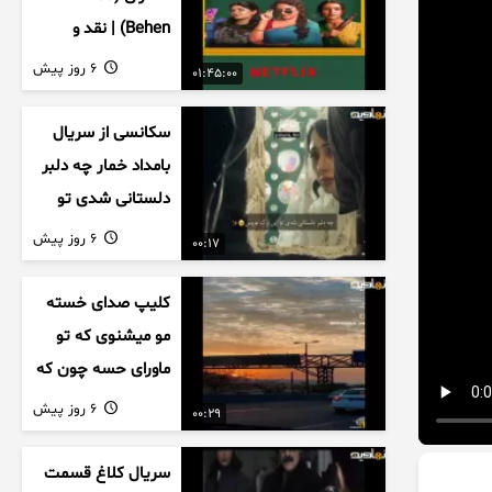
Behen) | نقد و
بررسی درام خانوادگی
6 روز پیش
01:45:00
هندی
سکانسی از سریال
بامداد خمار چه دلبر
دلستانی شدی تو
این بزک عروس..
6 روز پیش
00:17
کلیپ صدای خسته
مو میشنوی که تو
ماورای حسه چون که
داریم می رسیم به
6 روز پیش
00:29
اخرای قصه
سریال کلاغ قسمت