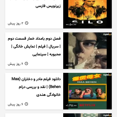
زیرنویس فارسی
2 روز پیش
00:50:00
فصل دوم بامداد خمار قسمت دوم
| سریال | فیلم | نمایش خانگی |
محبوبه | سینمایی
6 روز پیش
00:15
دانلود فیلم مادر و دختران (Maa
Behen) | نقد و بررسی درام
خانوادگی هندی
6 روز پیش
01:45:00