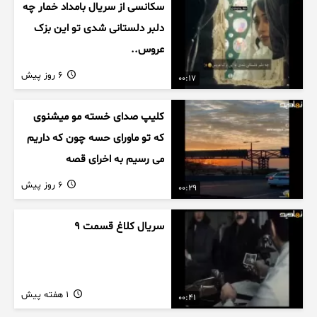
سکانسی از سریال بامداد خمار چه
دلبر دلستانی شدی تو این بزک
عروس..
6 روز پیش
00:17
کلیپ صدای خسته مو میشنوی
که تو ماورای حسه چون که داریم
می رسیم به اخرای قصه
6 روز پیش
00:29
سریال کلاغ قسمت 9
1 هفته پیش
00:41