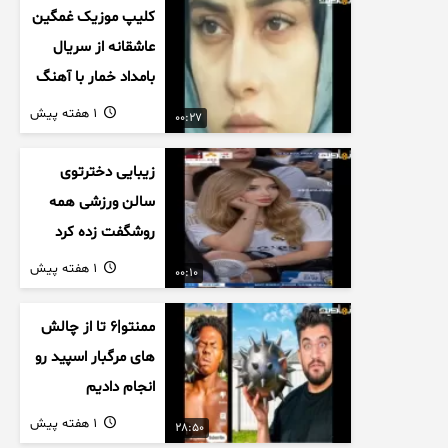
کلیپ موزیک غمگین
عاشقانه از سریال
بامداد خمار با آهنگ
احسان خواجه امیری
1 هفته پیش
00:27
زیبایی دخترتوی
سالن ورزشی همه
روشگفت زده کرد
1 هفته پیش
00:10
ممنتو|۶ تا از چالش
های مرگبار اسپید رو
انجام دادیم
1 هفته پیش
28:50