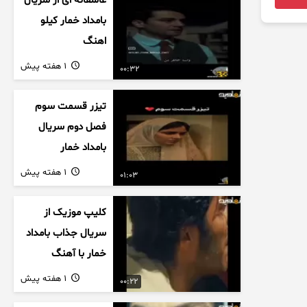
عاشقانه ای از سریال
بامداد خمار کیلو
اهنگ
1 هفته پیش
00:32
تیزر قسمت سوم
فصل دوم سریال
بامداد خمار
1 هفته پیش
01:03
کلیپ موزیک از
سریال جذاب بامداد
خمار با آهنگ
عاشقانه
1 هفته پیش
00:22