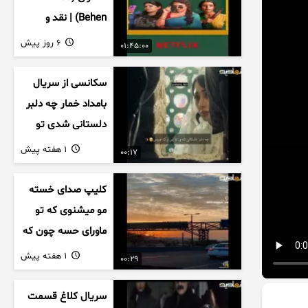
Behen) | نقد و
بررسی درام خانوادگی
6 روز پیش
01:45:00
هندی
سکانسی از سریال
بامداد خمار چه دلبر
دلستانی شدی تو
این بزک عروس..
1 هفته پیش
00:17
کلیپ صدای خسته
مو میشنوی که تو
ماورای حسه چون که
داریم می رسیم به
1 هفته پیش
00:29
اخرای قصه
سریال کلاغ قسمت