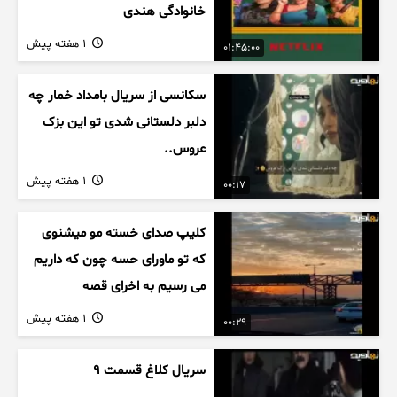
خانوادگی هندی
1 هفته پیش
01:45:00
سکانسی از سریال بامداد خمار چه
دلبر دلستانی شدی تو این بزک
عروس..
1 هفته پیش
00:17
کلیپ صدای خسته مو میشنوی
که تو ماورای حسه چون که داریم
می رسیم به اخرای قصه
1 هفته پیش
00:29
سریال کلاغ قسمت 9