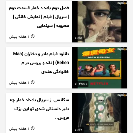
فصل دوم بامداد خمار قسمت دوم
| سریال | فیلم | نمایش خانگی |
محبوبه | سینمایی
1 هفته پیش
00:15
دانلود فیلم مادر و دختران (Maa
Behen) | نقد و بررسی درام
خانوادگی هندی
1 هفته پیش
01:45:00
سکانسی از سریال بامداد خمار چه
دلبر دلستانی شدی تو این بزک
عروس..
1 هفته پیش
00:17