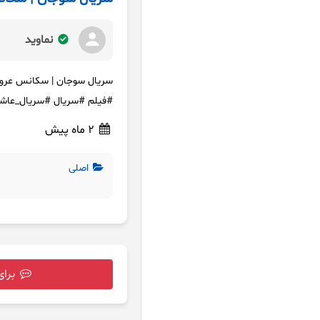
نماوید
سریال سوجان | سکانس عرو
#فیلم #سریال #سریال_عاشقا
2 ماه پیش
اصلی
برای