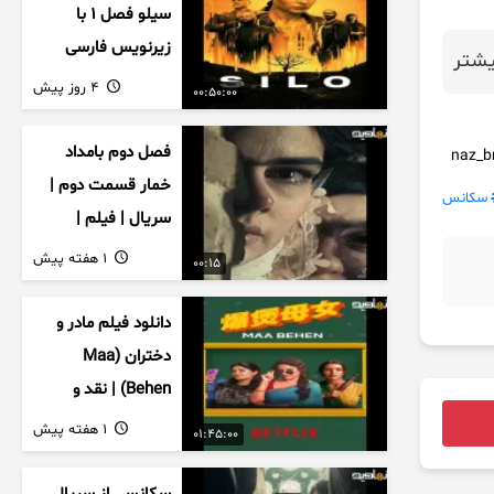
سیلو فصل ۱ با
زیرنویس فارسی
شتر
4 روز پیش
00:50:00
فصل دوم بامداد
خمار قسمت دوم |
سکانس
سریال | فیلم |
نمایش خانگی |
1 هفته پیش
00:15
محبوبه | سینمایی
دانلود فیلم مادر و
دختران (Maa
Behen) | نقد و
بررسی درام خانوادگی
1 هفته پیش
01:45:00
هندی