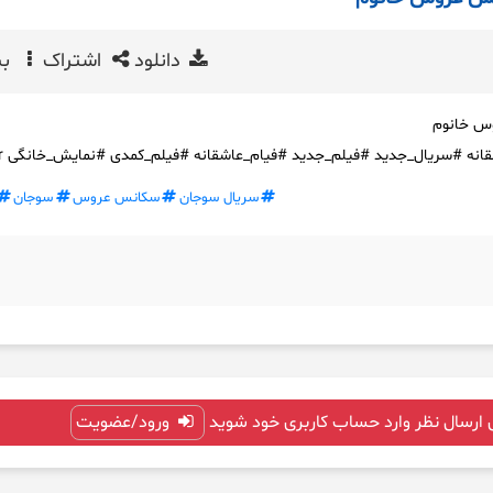
دانلود
اشتراک
بی
س خانوم
نه #سریال_جدید #فیلم_جدید #فیام_عاشقانه #فیلم_کمدی #نمایش_خانگی naz_br
سریال سوجان
سکانس عروس
سوجان
 ارسال نظر وارد حساب کاربری خود شوید
ورود/عضویت