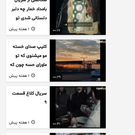
سکانسی از سریال
بامداد خمار چه دلبر
دلستانی شدی تو
این بزک عروس..
1 هفته پیش
00:17
کلیپ صدای خسته
مو میشنوی که تو
ماورای حسه چون که
داریم می رسیم به
1 هفته پیش
00:29
اخرای قصه
سریال کلاغ قسمت
9
1 هفته پیش
00:41