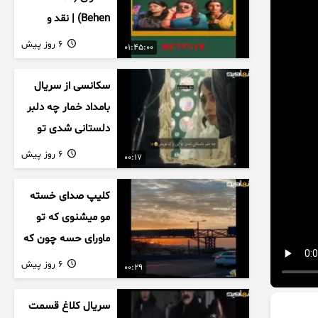
Behen) | نقد و
بررسی درام خانوادگی
6 روز پیش
01:45:00
هندی
سکانسی از سریال
بامداد خمار چه دلبر
دلستانی شدی تو
این بزک عروس..
6 روز پیش
00:17
کلیپ صدای خسته
مو میشنوی که تو
ماورای حسه چون که
داریم می رسیم به
6 روز پیش
00:29
اخرای قصه
سریال کلاغ قسمت