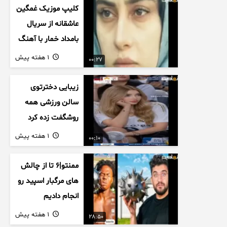
کلیپ موزیک غمگین
عاشقانه از سریال
بامداد خمار با آهنگ
احسان خواجه امیری
1 هفته پیش
00:27
زیبایی دخترتوی
سالن ورزشی همه
روشگفت زده کرد
1 هفته پیش
00:10
ممنتو|۶ تا از چالش
های مرگبار اسپید رو
انجام دادیم
1 هفته پیش
28:50