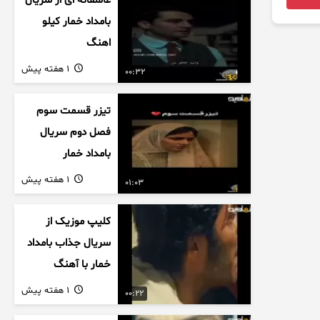
عاشقانه ای از سریال
بامداد خمار کیلو
اهنگ
1 هفته پیش
00:32
تیزر قسمت سوم
فصل دوم سریال
بامداد خمار
1 هفته پیش
01:03
کلیپ موزیک از
سریال جذاب بامداد
خمار با آهنگ
عاشقانه
1 هفته پیش
00:22