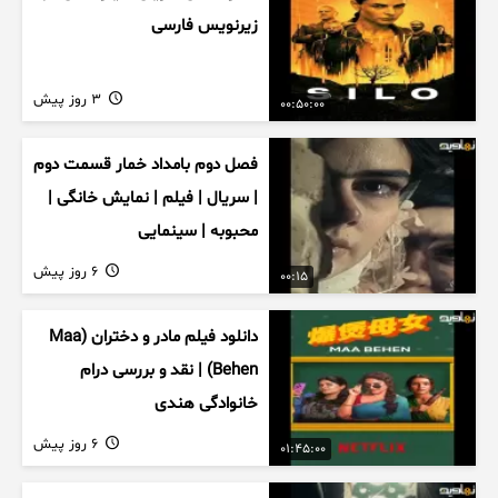
زیرنویس فارسی
3 روز پیش
00:50:00
فصل دوم بامداد خمار قسمت دوم
| سریال | فیلم | نمایش خانگی |
محبوبه | سینمایی
6 روز پیش
00:15
دانلود فیلم مادر و دختران (Maa
Behen) | نقد و بررسی درام
خانوادگی هندی
6 روز پیش
01:45:00