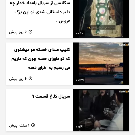
سکانسی از سریال بامداد خمار چه
دلبر دلستانی شدی تو این بزک
عروس..
6 روز پیش
00:17
کلیپ صدای خسته مو میشنوی
که تو ماورای حسه چون که داریم
می رسیم به اخرای قصه
6 روز پیش
00:29
سریال کلاغ قسمت 9
1 هفته پیش
00:41