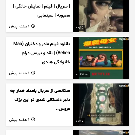
| سریال | فیلم | نمایش خانگی |
محبوبه | سینمایی
1 هفته پیش
00:15
دانلود فیلم مادر و دختران (Maa
Behen) | نقد و بررسی درام
خانوادگی هندی
1 هفته پیش
01:45:00
سکانسی از سریال بامداد خمار چه
دلبر دلستانی شدی تو این بزک
عروس..
1 هفته پیش
00:17