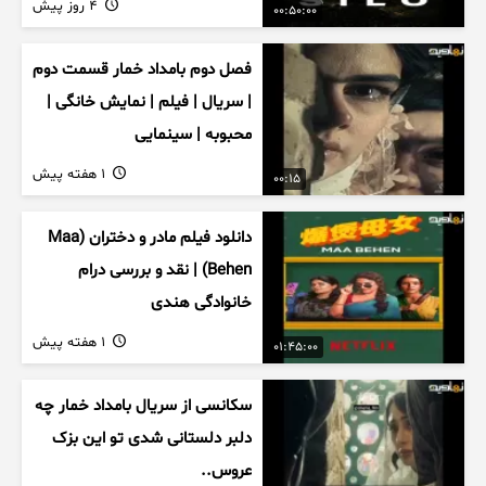
4 روز پیش
00:50:00
فصل دوم بامداد خمار قسمت دوم
| سریال | فیلم | نمایش خانگی |
محبوبه | سینمایی
1 هفته پیش
00:15
دانلود فیلم مادر و دختران (Maa
Behen) | نقد و بررسی درام
خانوادگی هندی
1 هفته پیش
01:45:00
سکانسی از سریال بامداد خمار چه
دلبر دلستانی شدی تو این بزک
عروس..