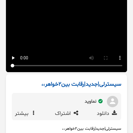
سیسترلی|جدید|رقابت بین۲خواهر،،
نماوید
دانلود
اشتراک
بیشتر
سیسترلی|جدید|رقابت بین۲خواهر،،