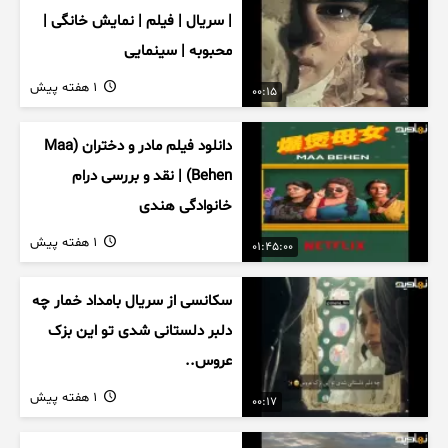
| سریال | فیلم | نمایش خانگی |
محبوبه | سینمایی
1 هفته پیش
00:15
دانلود فیلم مادر و دختران (Maa
Behen) | نقد و بررسی درام
خانوادگی هندی
1 هفته پیش
01:45:00
سکانسی از سریال بامداد خمار چه
دلبر دلستانی شدی تو این بزک
عروس..
1 هفته پیش
00:17