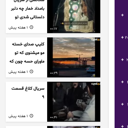
سکانسی از سریال
بامداد خمار چه دلبر
دلستانی شدی تو
این بزک عروس..
1 هفته پیش
00:17
2 گل برتر نابغه های جهان فوتبال (رونالدو لوئیس) 20best football goals
کلیپ صدای خسته
مو میشنوی که تو
ل (روبرت لواندوفسکی) (20best football
ماورای حسه چون که
داریم می رسیم به
1 هفته پیش
00:29
اخرای قصه
) 20best football goals
سریال کلاغ قسمت
9
سی) 20best football
1 هفته پیش
00:41
اپه لوتان) 20best football