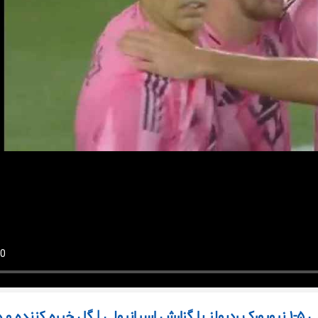
خلاصه بازی اینتر میامی ۵-۱ نیویورک ردبولز با گزارش اسپانیولی | گل خیره کننده و