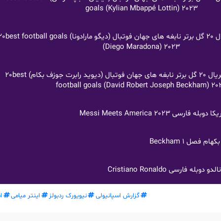
goals (Kylian Mbappé Lottin) 2023
لینک های دانلود سریال 20 گل برتر نابغه های جهان فوتبال (دیگو ماراد
(Diego Maradona) 2023
لینک های دانلود سریال 20 گل برتر نابغه های جهان فوتبال (دیوید رابرت جوزف بکام) 20best
football goals (David Robert Joseph Beckham) 20
ی Messi Meets America 2023
فصل 1 Beckham
 فارسی Cristiano Ronaldo
گزارش اسپانیولی
نیویورک ردبولز
اینتر میامی
ا