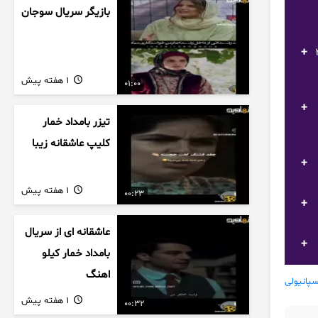
بازیگر سریال سوجان
ونا) 20best football goals
1 هفته پیش
01:00
تیزر بامداد خمار
کلیپ عاشقانه زیبا
1 هفته پیش
00:23
عاشقانه ای از سریال
بامداد خمار کیلو
اهنگ
سپانیولی
1 هفته پیش
00:32