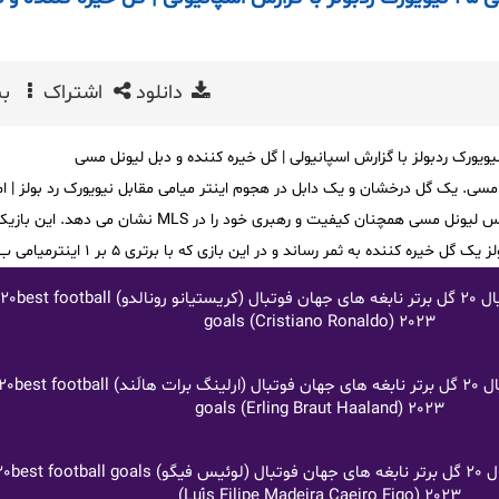
دانلود
اشتراک
بی
ی. یک گل درخشان و یک دابل در هجوم اینتر میامی مقابل نیویورک رد بولز | ا
#اینترمیامی #مسی #ام.ال.اس لیونل مسی همچنان کیفیت و رهبری خود را در MLS نشان می دهد. این 
 خیره کننده به ثمر رساند و در این بازی که با برتری ۵ بر ۱ اینترمیامی ب امیر
لینک های دانلود سریال 20 گل برتر نابغه های جهان فوتبال (کریستیانو رونالدو) 20best football
goals (Cristiano Ronaldo) 2023
لینک های دانلود سریال 20 گل برتر نابغه های جهان فوتبال (ارلینگ برات هالَند) ball
goals (Erling Braut Haaland) 2023
لینک های دانلود سریال 20 گل برتر نابغه های جهان فوتبال (لوئیس
(Luís Filipe Madeira Caeiro Figo) 2023