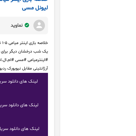
لیونل مسی
نماوید
خلاصه بازی اینتر میامی ۵-۱ نیویورک ردبولز با گزارش اسپانیولی | گل خیره کننده و دبل لیونل مسی
یک شب درخشان دیگر برای مس
آرژانتینی مقابل نیویورک ردبولز یک گل