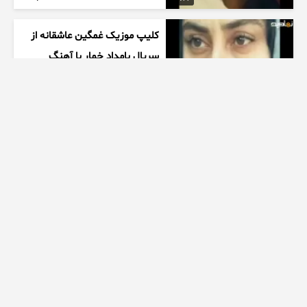
کلیپ موزیک غمگین عاشقانه از
سریال بامداد خمار با آهنگ
احسان خواجه امیری
1 هفته پیش
00:27
زیبایی دخترتوی سالن ورزشی
همه روشگفت زده کرد
1 هفته پیش
00:10
ممنتو|۶ تا از چالش های مرگبار
اسپید رو انجام دادیم