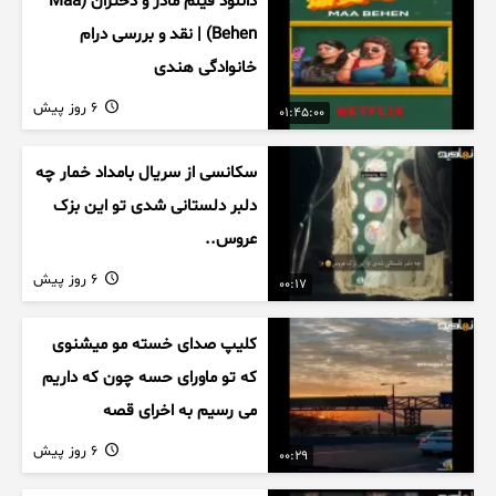
دانلود فیلم مادر و دختران (Maa
Behen) | نقد و بررسی درام
خانوادگی هندی
6 روز پیش
01:45:00
سکانسی از سریال بامداد خمار چه
دلبر دلستانی شدی تو این بزک
عروس..
6 روز پیش
00:17
کلیپ صدای خسته مو میشنوی
که تو ماورای حسه چون که داریم
می رسیم به اخرای قصه
6 روز پیش
00:29