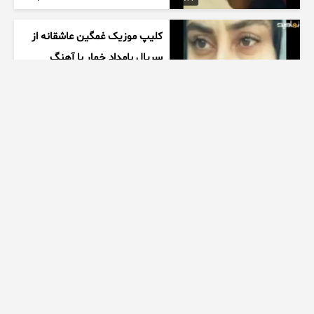
کلیپ موزیک غمگین عاشقانه از
سریال بامداد خمار با آهنگ
احسان خواجه امیری
1 هفته پیش
00:27
زیبایی دخترتوی سالن ورزشی
همه روشگفت زده کرد
1 هفته پیش
00:10
ممنتو|۶ تا از چالش های مرگبار
اسپید رو انجام دادیم