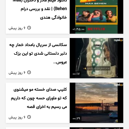
دانلود فیلم مادر و دختران (Maa
Behen) | نقد و بررسی درام
خانوادگی هندی
6 روز پیش
01:45:00
سکانسی از سریال بامداد خمار چه
دلبر دلستانی شدی تو این بزک
عروس..
6 روز پیش
00:17
کلیپ صدای خسته مو میشنوی
که تو ماورای حسه چون که داریم
می رسیم به اخرای قصه
6 روز پیش
00:29