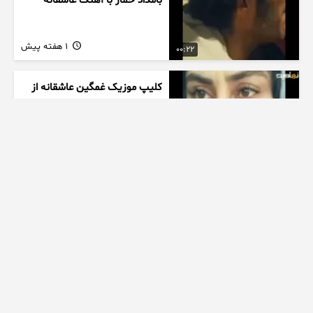
بامداد خمار با آهنگ عاشقانه
1 هفته پیش
00:22
کلیپ موزیک غمگین عاشقانه از
سریال بامداد خمار با آهنگ
احسان خواجه امیری
1 هفته پیش
00:27
زیبایی دخترتوی سالن ورزشی
همه روشگفت زده کرد
1 هفته پیش
00:10
ممنتو|۶ تا از چالش های مرگبار