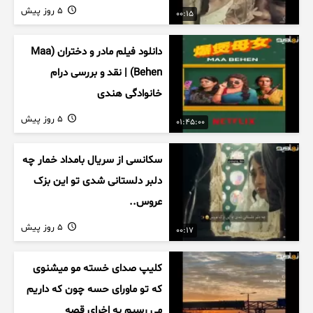
5 روز پیش
00:15
دانلود فیلم مادر و دختران (Maa
Behen) | نقد و بررسی درام
خانوادگی هندی
5 روز پیش
01:45:00
سکانسی از سریال بامداد خمار چه
دلبر دلستانی شدی تو این بزک
عروس..
5 روز پیش
00:17
کلیپ صدای خسته مو میشنوی
که تو ماورای حسه چون که داریم
می رسیم به اخرای قصه