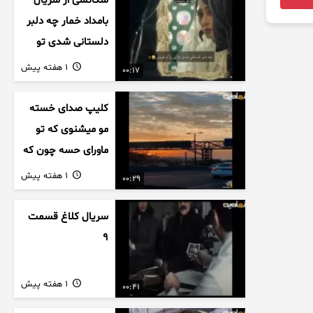
سکانسی از سریال
بامداد خمار چه دلبر
دلستانی شدی تو
این بزک عروس..
1 هفته پیش
00:17
کلیپ صدای خسته
مو میشنوی که تو
ماورای حسه چون که
داریم می رسیم به
1 هفته پیش
00:29
اخرای قصه
سریال کلاغ قسمت
9
1 هفته پیش
00:41