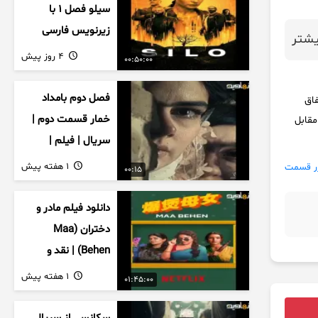
سیلو فصل ۱ با
زیرنویس فارسی
شتر
4 روز پیش
00:50:00
فصل دوم بامداد
فاق
خمار قسمت دوم |
مقابل
سریال | فیلم |
نمایش خانگی |
1 هفته پیش
ر قسمت
00:15
محبوبه | سینمایی
دانلود فیلم مادر و
دختران (Maa
Behen) | نقد و
بررسی درام خانوادگی
1 هفته پیش
01:45:00
هندی