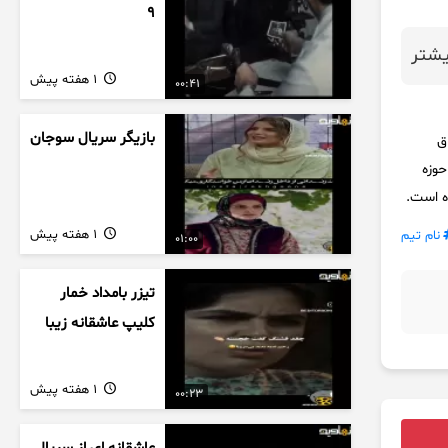
9
شتر
1 هفته پیش
00:41
بازیگر سریال سوجان
ق
حوزه
ه است.
1 هفته پیش
نام تیم
01:00
تیزر بامداد خمار
کلیپ عاشقانه زیبا
1 هفته پیش
00:23