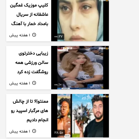
کلیپ موزیک غمگین
عاشقانه از سریال
بامداد خمار با آهنگ
احسان خواجه امیری
1 هفته پیش
00:27
زیبایی دخترتوی
سالن ورزشی همه
روشگفت زده کرد
1 هفته پیش
00:10
ممنتو|۶ تا از چالش
های مرگبار اسپید رو
انجام دادیم
1 هفته پیش
28:50