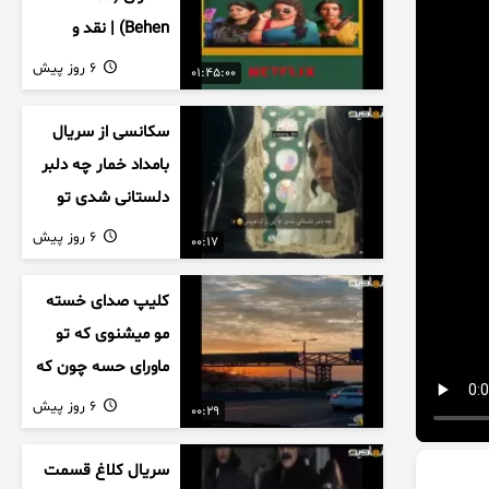
Behen) | نقد و
بررسی درام خانوادگی
6 روز پیش
01:45:00
هندی
سکانسی از سریال
بامداد خمار چه دلبر
دلستانی شدی تو
این بزک عروس..
6 روز پیش
00:17
کلیپ صدای خسته
مو میشنوی که تو
ماورای حسه چون که
داریم می رسیم به
6 روز پیش
00:29
اخرای قصه
سریال کلاغ قسمت