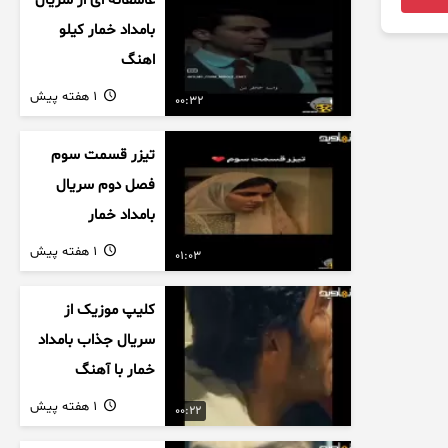
عاشقانه ای از سریال
بامداد خمار کیلو
اهنگ
1 هفته پیش
00:32
تیزر قسمت سوم
فصل دوم سریال
بامداد خمار
1 هفته پیش
01:03
کلیپ موزیک از
سریال جذاب بامداد
خمار با آهنگ
عاشقانه
1 هفته پیش
00:22