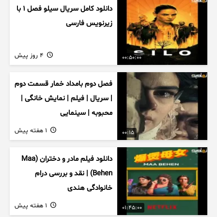
دانلود کامل سریال سیلو فصل ۱ با
زیرنویس فارسی
4 روز پیش
00:50:00
فصل دوم بامداد خمار قسمت دوم
| سریال | فیلم | نمایش خانگی |
محبوبه | سینمایی
1 هفته پیش
00:15
دانلود فیلم مادر و دختران (Maa
Behen) | نقد و بررسی درام
خانوادگی هندی
1 هفته پیش
01:45:00