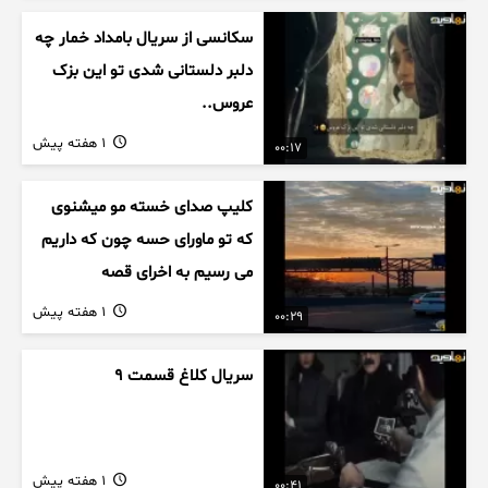
سکانسی از سریال بامداد خمار چه
دلبر دلستانی شدی تو این بزک
عروس..
1 هفته پیش
00:17
کلیپ صدای خسته مو میشنوی
که تو ماورای حسه چون که داریم
می رسیم به اخرای قصه
1 هفته پیش
00:29
سریال کلاغ قسمت 9
1 هفته پیش
00:41