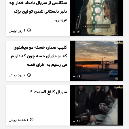
سکانسی از سریال بامداد خمار چه
دلبر دلستانی شدی تو این بزک
عروس..
6 روز پیش
00:17
کلیپ صدای خسته مو میشنوی
که تو ماورای حسه چون که داریم
می رسیم به اخرای قصه
6 روز پیش
00:29
سریال کلاغ قسمت 9
1 هفته پیش
00:41