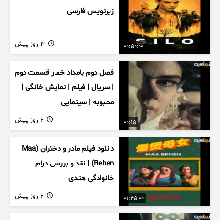
زیرنویس فارسی
3 روز پیش
00:50:00
فصل دوم بامداد خمار قسمت دوم
| سریال | فیلم | نمایش خانگی |
محبوبه | سینمایی
6 روز پیش
00:15
دانلود فیلم مادر و دختران (Maa
Behen) | نقد و بررسی درام
خانوادگی هندی
6 روز پیش
01:45:00