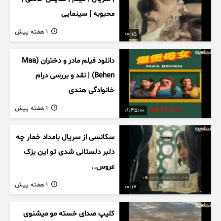
محبوبه | سینمایی
1 هفته پیش
00:15
دانلود فیلم مادر و دختران (Maa
Behen) | نقد و بررسی درام
خانوادگی هندی
1 هفته پیش
01:45:00
سکانسی از سریال بامداد خمار چه
دلبر دلستانی شدی تو این بزک
عروس..
1 هفته پیش
00:17
کلیپ صدای خسته مو میشنوی