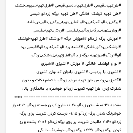
#طرزتهيه_قيسى #طرز_تهیه_دسر_قیسی #طرز_تهیه_میوه_خشک
#طرز_تهیه_ترشک_خانگی #طرز_تهیه_برگه_زردآلو_قیسی
#برگه_زردآلو #برگه_زردالو #طرز_تهیه_برگه_زردآلو_در_خانه
#روش_تهیه_برگه_زردآلو_یا_قیسی #روش_تهیه_قیسی
#آموزش_برگه_زردآلو #آموزش_برگه #لواشک #طرز_تهیه-لواشک
#لواشک_زردآلو_خانگی #کشته زرد آلو #برگه زردآلو#قیسی زرد
آلو#زردآلو#طرزتهیه برگه زرد آلو#طرزتهیه_لواشک_زردآلو
#انواع_لواشک_خانگی #آموزش #آشپزی #اشپزی
#آشپزی_با_پردیس #آشپزی_بانوان #بانوان_آشپزی
#آشپزی_پردیس طرز تهیه مربای زردآلو با تمام نکات و بدون
شکرک زدن: طرز تهیه کمپوت زردآلو خوشمزه با ماندگاری بالا:
========================================= ۰۰:۰۰
مقدمه ۰۰:۳۰ شستن زردآلو ۰۰:۴۰ خارج کردن هسته زردآلو ۰۱:۰۲ راز
خوشرنگ شدن برگه زردآلو ۰۱:۱۵ درست کردن شربت برای برگه
زردآلو ۰۱:۴۰ مالیدن شربت بر روی برگه زردآلو ۰۲:۰۶ پشت و رو
کردن برگه زردآلو ۰۲:۳۰ برگه زردآلو خوشرنگ خانگی