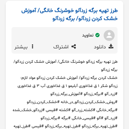
طرز تهیه برگه زردآلو خوشرنگ خانگی/ آموزش
خشک کردن زردآلو/ برگه زردآلو
نماوید
دانلود
اشتراک
بیشتر
طرز تهیه برگه زردآلو خوشرنگ خانگی/ آموزش خشک کردن زردآلو/
برگه زردآلو
خشک کردن برگه زردآلو/ آموزش خشک کردن زردآلو مواد لازم:
زردآلو شکر ۱ ق غذاخوری آبلیمو ۱ ق غذاخوری آب ۳ ق غذاخوری
#زرد_آلو #برگه_زردآلو #آموزش_برگه_زردآلو
#روش_خشک_کردن_زردآلو_در_خانه #خشک_کردن_زردآلو
#برگه_خانگی #کشته_زرد_آلو #کشته #قیسی #زردآلو_خشک_شده
#زرد_آلو #آلو #قیسی_خانگی #برگه #برگه_زردآلو
#طرز_تهيه_برگه_زردآلو #طرز_تهیه_برگه_زردآلو #قیسی #طرز_تهیه