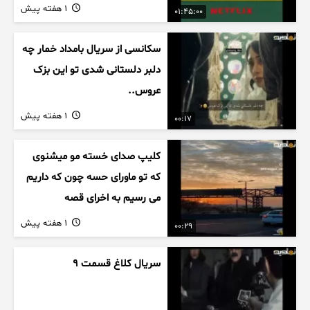
1 هفته پیش
01:45:00
سکانسی از سریال بامداد خمار چه
دلبر دلستانی شدی تو این بزک
عروس..
1 هفته پیش
00:17
کلیپ صدای خسته مو میشنوی
که تو ماورای حسه چون که داریم
می رسیم به اخرای قصه
1 هفته پیش
00:29
سریال کلاغ قسمت 9