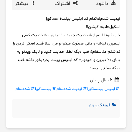
دانلود
اشتراک
بیشتر
آپدیت شدم!::تمام کد ابنیس پینت؟!::ساکورا
اسکول::انبه::کپشن!!
خب کیوتا اینم از شخصیت جدیدم!!امیدوارم شخصیت کسی
اینطوری نباشه و داکی معذرت میخوام من اصلا قصد اصکی کردن را
نداشتم،متاسفام):خب دیگه لطفا حمایت کنید و لایک ویدئو به
بالای ۲۰ ببرین و امیدوارم کد ابنیس پینت بدردبخور باشه خب
دیگه سخنی نیست.‌‌‌‌......
2 سال پیش
ابنیس پینتساکورا
آپدیت شدمتمام
پینتساکورا
شدمتمام
فرهنگ و هنر