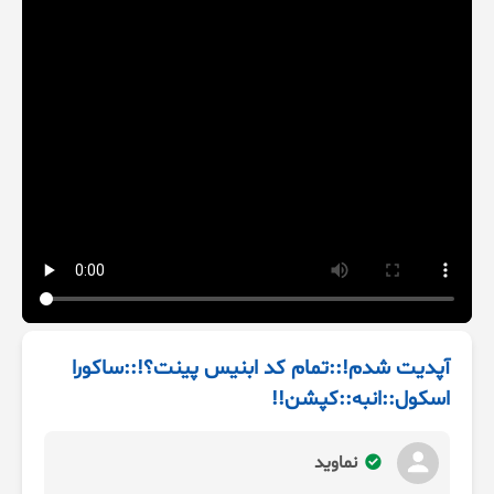
آپدیت شدم!::تمام کد ابنیس پینت؟!::ساکورا
اسکول::انبه::کپشن!!
نماوید