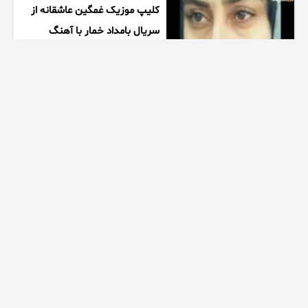
کلیپ موزیک غمگین عاشقانه از
سریال بامداد خمار با آهنگ
احسان خواجه امیری
1 هفته پیش
00:27
زیبایی دخترتوی سالن ورزشی
همه روشگفت زده کرد
1 هفته پیش
00:10
ممنتو|۶ تا از چالش های مرگبار
اسپید رو انجام دادیم
1 هفته پیش
28:50