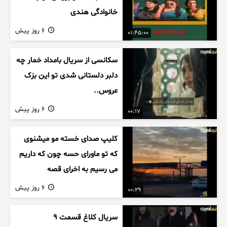
خانوادگی هندی
6 روز پیش
01:45:00
سکانسی از سریال بامداد خمار چه
دلبر دلستانی شدی تو این بزک
عروس..
6 روز پیش
00:17
کلیپ صدای خسته مو میشنوی
که تو ماورای حسه چون که داریم
می رسیم به اخرای قصه
6 روز پیش
00:29
سریال کلاغ قسمت 9