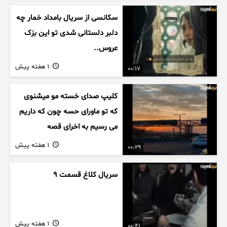
سکانسی از سریال بامداد خمار چه
دلبر دلستانی شدی تو این بزک
عروس..
1 هفته پیش
00:17
کلیپ صدای خسته مو میشنوی
که تو ماورای حسه چون که داریم
می رسیم به اخرای قصه
1 هفته پیش
00:29
سریال کلاغ قسمت 9
1 هفته پیش
00:41