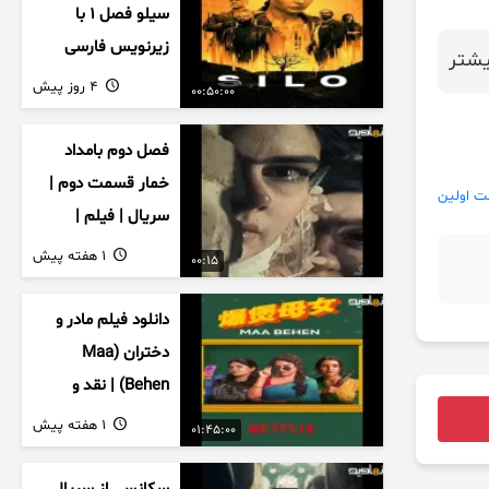
سیلو فصل ۱ با
زیرنویس فارسی
شتر
4 روز پیش
00:50:00
فصل دوم بامداد
خمار قسمت دوم |
 اولین
سریال | فیلم |
نمایش خانگی |
1 هفته پیش
00:15
محبوبه | سینمایی
دانلود فیلم مادر و
دختران (Maa
Behen) | نقد و
بررسی درام خانوادگی
1 هفته پیش
01:45:00
هندی