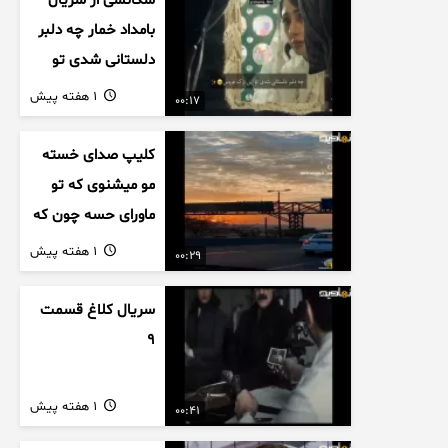
سکانسی از سریال
بامداد خمار چه دلبر
دلستانی شدی تو
این بزک عروس..
1 هفته پیش
00:17
کلیپ صدای خسته
مو میشنوی که تو
ماورای حسه چون که
داریم می رسیم به
1 هفته پیش
00:29
اخرای قصه
سریال کلاغ قسمت
9
1 هفته پیش
00:41