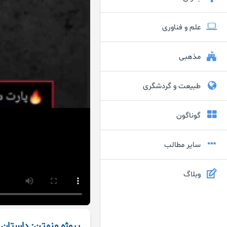
علم و فناوری
مذهبی
طبیعت و گردشگری
گوناگون
سایر مطالب
وبلاگ
پروژه منهتن: داستان