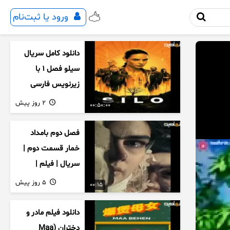
ورود یا ثبت‌نام
دانلود کامل سریال
سیلو فصل ۱ با
زیرنویس فارسی
2 روز پیش
00:50:00
فصل دوم بامداد
خمار قسمت دوم |
سریال | فیلم |
نمایش خانگی |
5 روز پیش
00:15
محبوبه | سینمایی
دانلود فیلم مادر و
دختران (Maa