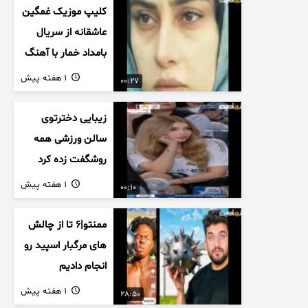
کلیپ موزیک غمگین
عاشقانه از سریال
بامداد خمار با آهنگ
احسان خواجه امیری
1 هفته پیش
00:27
زیبایی دخترتوی
سالن ورزشی همه
روشگفت زده کرد
1 هفته پیش
00:10
ممنتو|۶ تا از چالش
های مرگبار اسپید رو
انجام دادیم
1 هفته پیش
28:50