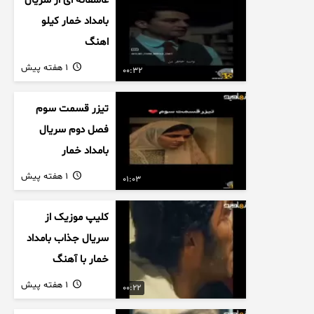
عاشقانه ای از سریال
بامداد خمار کیلو
اهنگ
1 هفته پیش
00:32
تیزر قسمت سوم
فصل دوم سریال
بامداد خمار
1 هفته پیش
01:03
کلیپ موزیک از
سریال جذاب بامداد
خمار با آهنگ
عاشقانه
1 هفته پیش
00:22