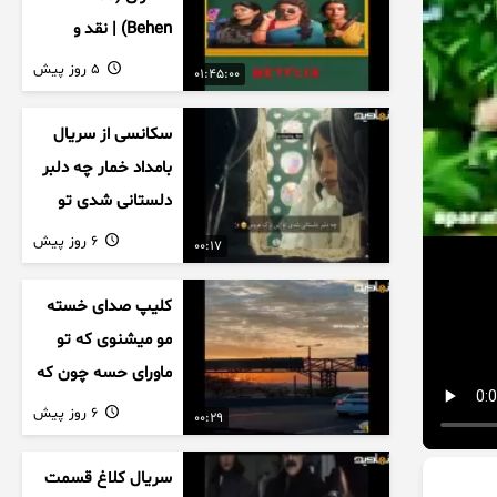
Behen) | نقد و
بررسی درام خانوادگی
5 روز پیش
01:45:00
هندی
سکانسی از سریال
بامداد خمار چه دلبر
دلستانی شدی تو
این بزک عروس..
6 روز پیش
00:17
کلیپ صدای خسته
مو میشنوی که تو
ماورای حسه چون که
داریم می رسیم به
6 روز پیش
00:29
اخرای قصه
سریال کلاغ قسمت