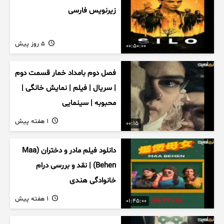
زیرنویس فارسی
5 روز پیش
00:50:00
فصل دوم بامداد خمار قسمت دوم
| سریال | فیلم | نمایش خانگی |
محبوبه | سینمایی
1 هفته پیش
00:15
دانلود فیلم مادر و دختران (Maa
Behen) | نقد و بررسی درام
خانوادگی هندی
1 هفته پیش
01:45:00