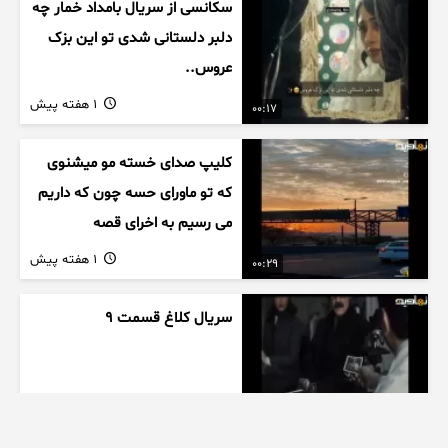
سکانسی از سریال بامداد خمار چه
دلبر دلستانی شدی تو این بزک
عروس..
1 هفته پیش
00:17
کلیپ صدای خسته مو میشنوی
که تو ماورای حسه چون که داریم
می رسیم به اخرای قصه
1 هفته پیش
00:29
سریال کلاغ قسمت 9
1 هفته پیش
00:41