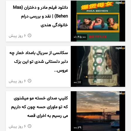
دانلود فیلم مادر و دختران (Maa
Behen) | نقد و بررسی درام
خانوادگی هندی
6 روز پیش
01:45:00
سکانسی از سریال بامداد خمار چه
دلبر دلستانی شدی تو این بزک
عروس..
6 روز پیش
00:17
کلیپ صدای خسته مو میشنوی
که تو ماورای حسه چون که داریم
می رسیم به اخرای قصه
6 روز پیش
00:29