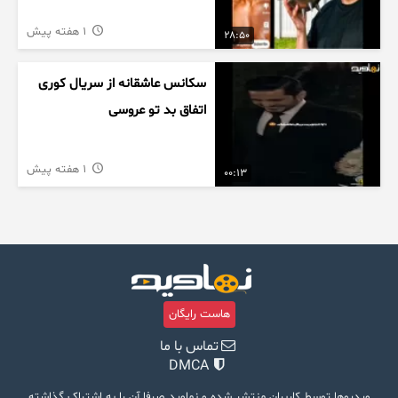
1 هفته پیش
28:50
سکانس عاشقانه از سریال کوری
اتفاق بد تو عروسی
1 هفته پیش
00:13
هاست رایگان
تماس با ما
DMCA
ویدیوها توسط کاربران منتشر شده و نماوید صرفا آن را به اشتراک گذاشته