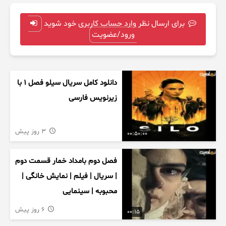
برای ارسال نظر وارد حساب کاربری خود شوید
ورود/عضویت
دانلود کامل سریال سیلو فصل ۱ با
زیرنویس فارسی
3 روز پیش
00:50:00
فصل دوم بامداد خمار قسمت دوم
| سریال | فیلم | نمایش خانگی |
محبوبه | سینمایی
6 روز پیش
00:15