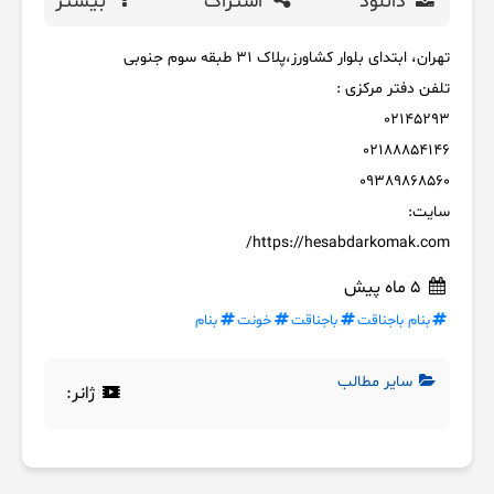
دانلود
اشتراک
بیشتر
تهران، ابتدای بلوار کشاورز،پلاک 31 طبقه سوم جنوبی
تلفن دفتر مرکزی :
02145293
02188854146
09389868560
سایت:
https://hesabdarkomak.com/
5 ماه پیش
بنام باجناقت
باجناقت
خونت
بنام
سایر مطالب
ژانر: