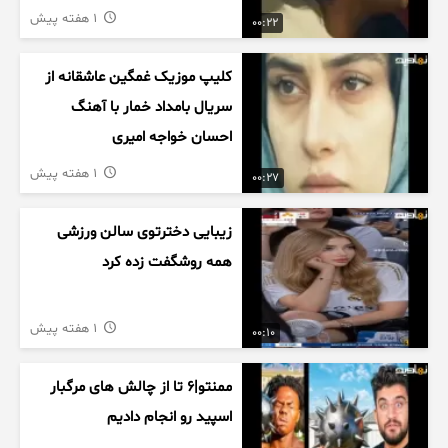
1 هفته پیش
00:22
کلیپ موزیک غمگین عاشقانه از
سریال بامداد خمار با آهنگ
احسان خواجه امیری
1 هفته پیش
00:27
زیبایی دخترتوی سالن ورزشی
همه روشگفت زده کرد
1 هفته پیش
00:10
ممنتو|۶ تا از چالش های مرگبار
اسپید رو انجام دادیم