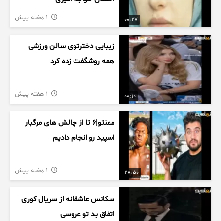
1 هفته پیش
00:27
زیبایی دخترتوی سالن ورزشی
همه روشگفت زده کرد
1 هفته پیش
00:10
ممنتو|۶ تا از چالش های مرگبار
اسپید رو انجام دادیم
1 هفته پیش
28:50
سکانس عاشقانه از سریال کوری
اتفاق بد تو عروسی