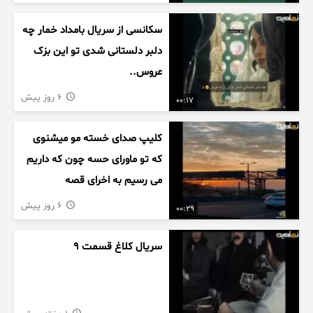
سکانسی از سریال بامداد خمار چه
دلبر دلستانی شدی تو این بزک
عروس..
6 روز پیش
00:17
کلیپ صدای خسته مو میشنوی
که تو ماورای حسه چون که داریم
می رسیم به اخرای قصه
6 روز پیش
00:29
سریال کلاغ قسمت 9