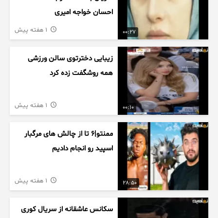
احسان خواجه امیری
1 هفته پیش
00:27
زیبایی دخترتوی سالن ورزشی
همه روشگفت زده کرد
1 هفته پیش
00:10
ممنتو|۶ تا از چالش های مرگبار
اسپید رو انجام دادیم
1 هفته پیش
28:50
سکانس عاشقانه از سریال کوری