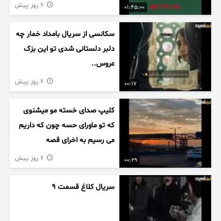
6 روز پیش
01:45:00
سکانسی از سریال بامداد خمار چه
دلبر دلستانی شدی تو این بزک
عروس..
6 روز پیش
00:17
کلیپ صدای خسته مو میشنوی
که تو ماورای حسه چون که داریم
می رسیم به اخرای قصه
6 روز پیش
00:29
سریال کلاغ قسمت 9