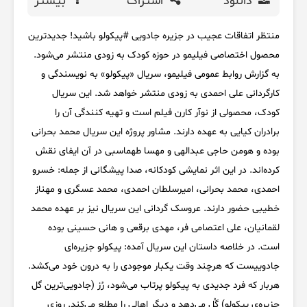
دانلود
اشتراک
بیشتر
منتظر اتفاقات عجیب در جزیره جادویی #پیکولو باشید! جدیدترین
محصول اختصاصی فیلیمو در حوزه کودک به زودی منتشر می‌شود.
به گزارش روابط عمومی فیلیمو، سریال «پیکولو» به نویسندگی و
کارگردانی علی احمدی به زودی منتشر خواهد شد. این سریال
کودک، محصولی از نوآر کارن فیلم است و تهیه کنندگی آن را
برادران کیایی به عهده دارند. مشاور پروژه این سریال محمد بحرانی
بوده و هومن حاجی عبدالهی و مهسا طهماسبی در آن ایفای نقش
کرده‌اند. در این اثر نمایشی کودکانه، صدا پیشگانی از جمله: خسرو
احمدی، محمد بحرانی، امیرسلطان احمدی، محمد عسگری و مهناز
خطیبی حضور دارند. عروسک گردانی این سریال نیز بر عهده محمد
لقمانیان، علی اعتصامی فر، مهدی برقعی و هانی حسینی بوده
است. در خلاصه داستان این سریال آمده: پیکولو جزیره‌ای
جادوییست که هرچند وقت یکبار موجودی را به درون خود می‌کشد.
هربار که فرد جدیدی به پیکولو پرتاب می‌شود، رُز (جادویی‌ترین گل
جزیره‌ی پیکولو) گُل می‌دهد و دیگر اهالی را مطلع می‌کند. روزی