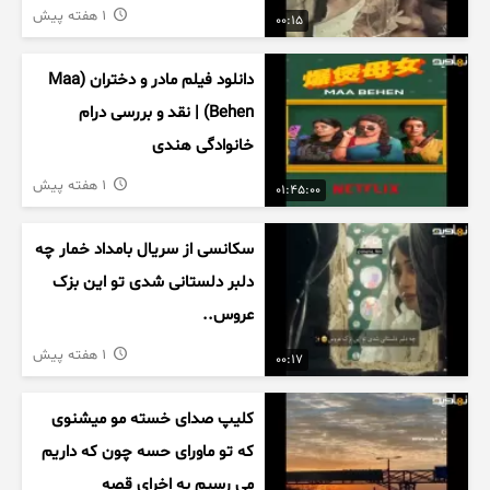
1 هفته پیش
00:15
دانلود فیلم مادر و دختران (Maa
Behen) | نقد و بررسی درام
خانوادگی هندی
1 هفته پیش
01:45:00
سکانسی از سریال بامداد خمار چه
دلبر دلستانی شدی تو این بزک
عروس..
1 هفته پیش
00:17
کلیپ صدای خسته مو میشنوی
که تو ماورای حسه چون که داریم
می رسیم به اخرای قصه