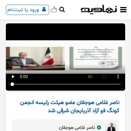
ورود یا ثبت‌نام
ناصر غلامی هوجقان عضو هیئت رئیسه انجمن
کونگ فو آزاد آذربایجان شرقی شد
ناصر غلامی هوجقان