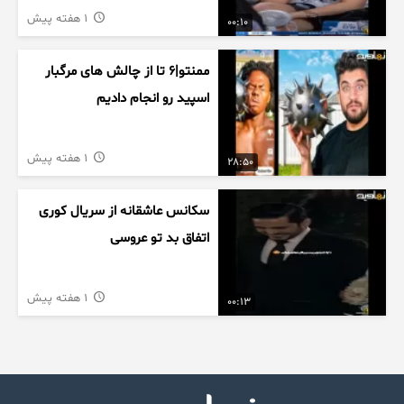
1 هفته پیش
00:10
ممنتو|۶ تا از چالش های مرگبار
اسپید رو انجام دادیم
1 هفته پیش
28:50
سکانس عاشقانه از سریال کوری
اتفاق بد تو عروسی
1 هفته پیش
00:13