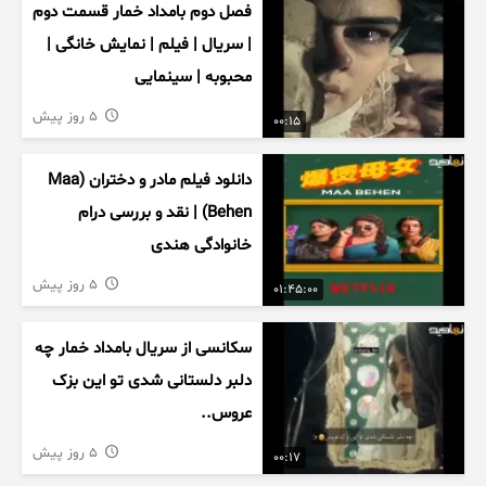
فصل دوم بامداد خمار قسمت دوم
| سریال | فیلم | نمایش خانگی |
محبوبه | سینمایی
5 روز پیش
00:15
دانلود فیلم مادر و دختران (Maa
Behen) | نقد و بررسی درام
خانوادگی هندی
5 روز پیش
01:45:00
سکانسی از سریال بامداد خمار چه
دلبر دلستانی شدی تو این بزک
عروس..
5 روز پیش
00:17