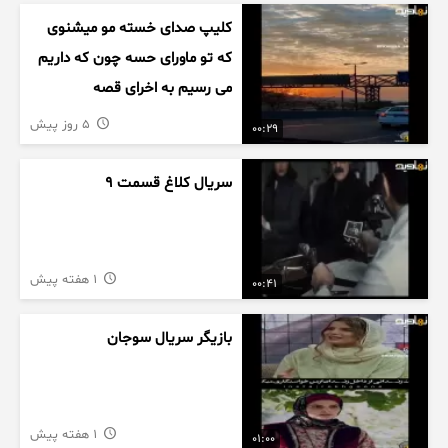
کلیپ صدای خسته مو میشنوی
که تو ماورای حسه چون که داریم
می رسیم به اخرای قصه
5 روز پیش
00:29
سریال کلاغ قسمت 9
1 هفته پیش
00:41
بازیگر سریال سوجان
1 هفته پیش
01:00