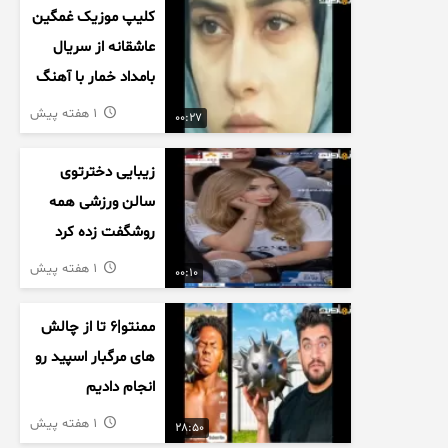
کلیپ موزیک غمگین
عاشقانه از سریال
بامداد خمار با آهنگ
احسان خواجه امیری
1 هفته پیش
00:27
زیبایی دخترتوی
سالن ورزشی همه
روشگفت زده کرد
1 هفته پیش
00:10
ممنتو|۶ تا از چالش
های مرگبار اسپید رو
انجام دادیم
1 هفته پیش
28:50