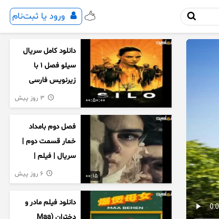
ورود یا ثبت‌نام
دانلود کامل سریال
سیلو فصل ۱ با
زیرنویس فارسی
3 روز پیش
00:50:00
فصل دوم بامداد
خمار قسمت دوم |
سریال | فیلم |
نمایش خانگی |
6 روز پیش
00:15
محبوبه | سینمایی
دانلود فیلم مادر و
دختران (Maa