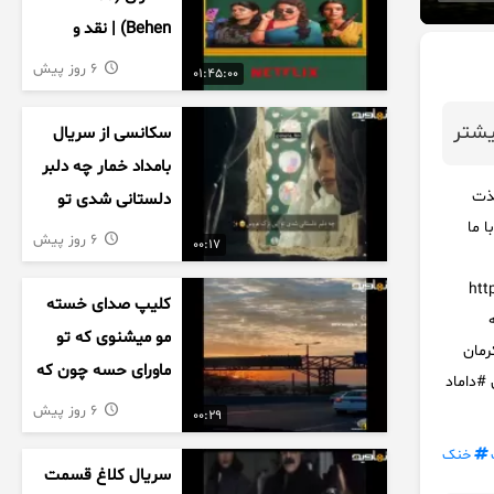
Behen) | نقد و
بررسی درام خانوادگی
6 روز پیش
01:45:00
هندی
شتر
سکانسی از سریال
بامداد خمار چه دلبر
ن ، لذت
دلستانی شدی تو
ا ما
این بزک عروس..
6 روز پیش
00:17
https://
کلیپ صدای خسته
انه
مو میشنوی که تو
رمان
ماورای حسه چون که
#داماد
داریم می رسیم به
6 روز پیش
00:29
اخرای قصه
خنک
سریال کلاغ قسمت