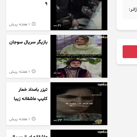
9
ژانر:
1 هفته پیش
00:41
بازیگر سریال سوجان
1 هفته پیش
01:00
تیزر بامداد خمار
کلیپ عاشقانه زیبا
1 هفته پیش
00:23