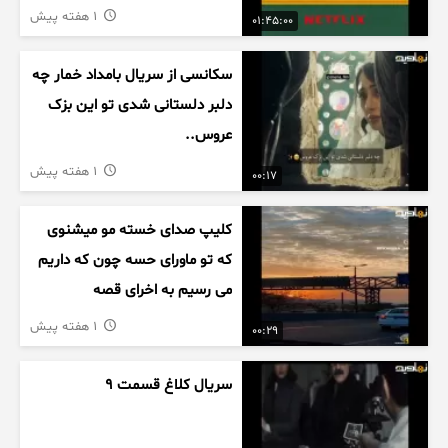
1 هفته پیش
01:45:00
سکانسی از سریال بامداد خمار چه
دلبر دلستانی شدی تو این بزک
عروس..
1 هفته پیش
00:17
کلیپ صدای خسته مو میشنوی
که تو ماورای حسه چون که داریم
می رسیم به اخرای قصه
1 هفته پیش
00:29
سریال کلاغ قسمت 9