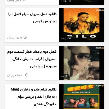
1 روز پیش
00:50:00
دانلود کامل سریال سیلو فصل ۱ با
زیرنویس فارسی
5 روز پیش
00:50:00
فصل دوم بامداد خمار قسمت دوم
| سریال | فیلم | نمایش خانگی |
محبوبه | سینمایی
1 هفته پیش
00:15
دانلود فیلم مادر و دختران (Maa
Behen) | نقد و بررسی درام
خانوادگی هندی