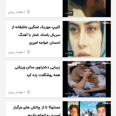
1 هفته پیش
00:22
کلیپ موزیک غمگین عاشقانه از
سریال بامداد خمار با آهنگ
احسان خواجه امیری
1 هفته پیش
00:27
زیبایی دخترتوی سالن ورزشی
همه روشگفت زده کرد
1 هفته پیش
00:10
ممنتو|۶ تا از چالش های مرگبار
اسپید رو انجام دادیم