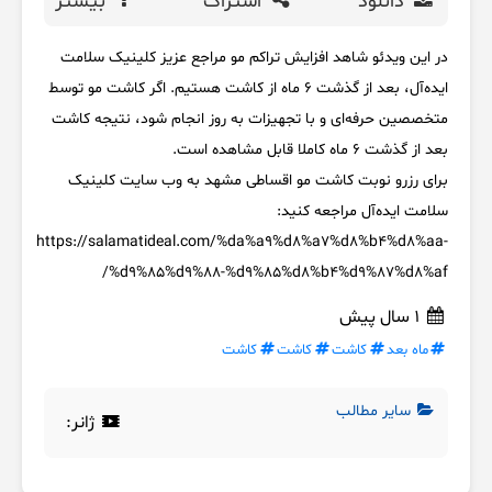
دانلود
اشتراک
بیشتر
در این ویدئو شاهد افزایش تراکم مو مراجع عزیز کلینیک سلامت
ایده‌آل، بعد از گذشت 6 ماه از کاشت هستیم. اگر کاشت مو توسط
متخصصین حرفه‌ای و با تجهیزات به روز انجام شود، نتیجه کاشت
بعد از گذشت 6 ماه کاملا قابل مشاهده است.
برای رزرو نوبت
کاشت مو اقساطی مشهد به وب سایت کلینیک
سلامت ایده‌آل مراجعه کنید:
https://salamatideal.com/%da%a9%d8%a7%d8%b4%d8%aa-
%d9%85%d9%88-%d9%85%d8%b4%d9%87%d8%af/
1 سال پیش
ماه بعد
کاشت
کاشت
کاشت
سایر مطالب
ژانر: