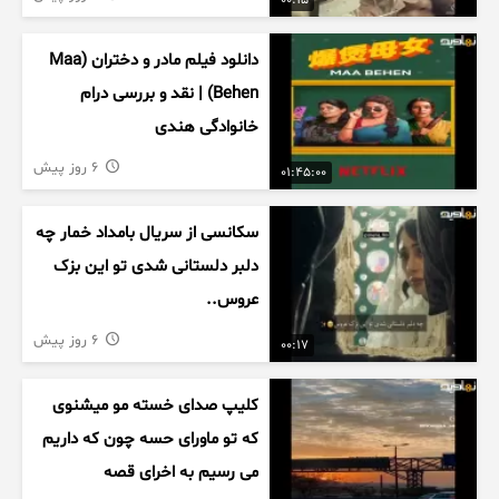
00:15
دانلود فیلم مادر و دختران (Maa
Behen) | نقد و بررسی درام
خانوادگی هندی
6 روز پیش
01:45:00
سکانسی از سریال بامداد خمار چه
دلبر دلستانی شدی تو این بزک
عروس..
6 روز پیش
00:17
کلیپ صدای خسته مو میشنوی
که تو ماورای حسه چون که داریم
می رسیم به اخرای قصه