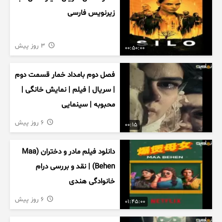
زیرنویس فارسی
3 روز پیش
00:50:00
فصل دوم بامداد خمار قسمت دوم
| سریال | فیلم | نمایش خانگی |
محبوبه | سینمایی
6 روز پیش
00:15
دانلود فیلم مادر و دختران (Maa
Behen) | نقد و بررسی درام
خانوادگی هندی
6 روز پیش
01:45:00