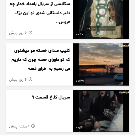
سکانسی از سریال بامداد خمار چه
دلبر دلستانی شدی تو این بزک
عروس..
6 روز پیش
00:17
کلیپ صدای خسته مو میشنوی
که تو ماورای حسه چون که داریم
می رسیم به اخرای قصه
6 روز پیش
00:29
سریال کلاغ قسمت 9
1 هفته پیش
00:41