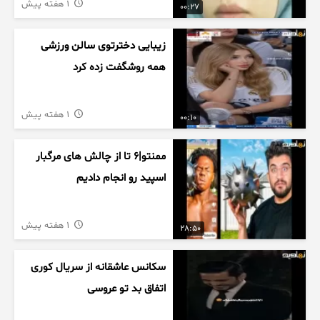
1 هفته پیش
00:27
زیبایی دخترتوی سالن ورزشی
همه روشگفت زده کرد
1 هفته پیش
00:10
ممنتو|۶ تا از چالش های مرگبار
اسپید رو انجام دادیم
1 هفته پیش
28:50
سکانس عاشقانه از سریال کوری
اتفاق بد تو عروسی