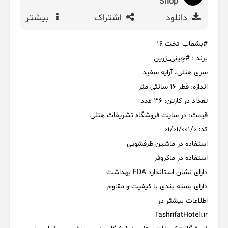
Shop
دانلود
اشتراک
بیشتر
#بشقاب_تخت ۱۶
برند : #چینی_زرین
سری هتلی، آرایه سفید
اندازه: قطر ۱۶ سانتی متر
تعداد در کارتن: ۳۶ عدد
قیمت: در سایت فروشگاه تشریفات هتلی
کد: 01/01/001/0
استفاده در ماشین ظرفشویی️
استفاده در ماکروفر️
دارای نشان استاندارد FDA بهداشت
دارای بسته بندی با کیفیت و مقاوم
اطلاعات بیشتر در
TashrifatHoteli.ir