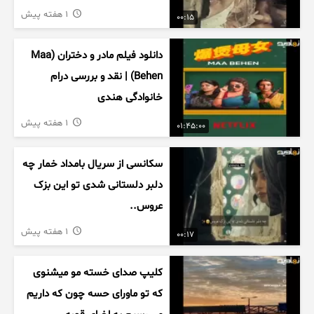
1 هفته پیش
00:15
دانلود فیلم مادر و دختران (Maa
Behen) | نقد و بررسی درام
خانوادگی هندی
1 هفته پیش
01:45:00
سکانسی از سریال بامداد خمار چه
دلبر دلستانی شدی تو این بزک
عروس..
1 هفته پیش
00:17
کلیپ صدای خسته مو میشنوی
که تو ماورای حسه چون که داریم