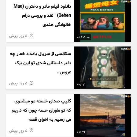
دانلود فیلم مادر و دختران (Maa
Behen) | نقد و بررسی درام
خانوادگی هندی
5 روز پیش
01:45:00
سکانسی از سریال بامداد خمار چه
دلبر دلستانی شدی تو این بزک
عروس..
5 روز پیش
00:17
کلیپ صدای خسته مو میشنوی
که تو ماورای حسه چون که داریم
می رسیم به اخرای قصه
5 روز پیش
00:29