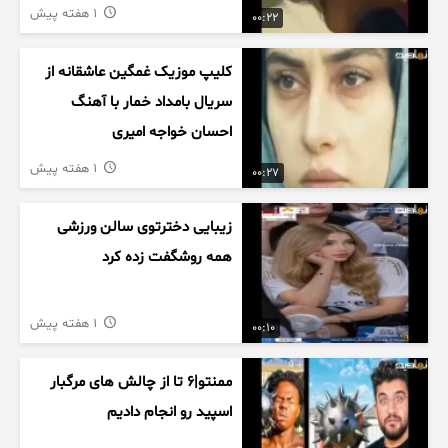
1 هفته پیش
00:22
کلیپ موزیک غمگین عاشقانه از
سریال بامداد خمار با آهنگ
احسان خواجه امیری
1 هفته پیش
00:27
زیبایی دخترتوی سالن ورزشی
همه روشگفت زده کرد
1 هفته پیش
00:10
ممنتو|۶ تا از چالش های مرگبار
اسپید رو انجام دادیم