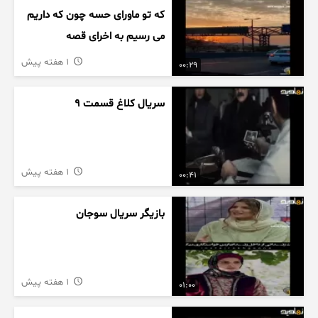
که تو ماورای حسه چون که داریم
می رسیم به اخرای قصه
1 هفته پیش
00:29
سریال کلاغ قسمت 9
1 هفته پیش
00:41
بازیگر سریال سوجان
1 هفته پیش
01:00