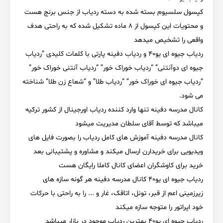
کپسول سلسیوم بسته شده به دسته ردیاب از جنس برنج هست
و محتویات این کپسول از 8 ماده تشکیل شده که به راحتی هدف
واقعی را تشخیص میدهد
ردیاب جیوه ای یو40 و ردیاب دفینه پارتی با کلمات کلیدی “ردیاب
جیوه ای دوآنتنی” “ردیاب خوراک خور” “ردیاب آنتنی خوراک خور”
“ردیاب جیوه ای خوراک خور” “ردیاب طلا” و “شعاع زن طلا” شناخته
می شود.
کانال مدرسه دفینه تنها وارد کننده ردیاب اورجینال از کشور ترکیه
میباشد که توسط آقای سلطان مدیریت میشود
کانال مدرسه دفینه آموزش های کامل ردیاب را بصورت فایل های
ویدیویی برای خریدارن ارسال میکند و مشاوره و پشتیبانی بعد
خرید برای کاوشگران اعضای کانال کاملا رایگان هست
ردیاب جیوه ای یو40 کانال مدرسه دفینه هر گونه سازه های
زیرزمینی اعم از قبر، تونل، اتاقک، غار و ... را به راحتی با حرکات
خود اپراتور را متوجه سازه میکند
ردیاب جیوه ای یو40 بهترین ردیاب موجود در بازار میباشد