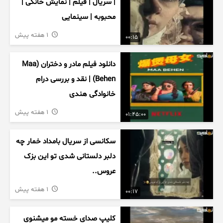
| سریال | فیلم | نمایش خانگی |
محبوبه | سینمایی
1 هفته پیش
00:15
دانلود فیلم مادر و دختران (Maa
Behen) | نقد و بررسی درام
خانوادگی هندی
1 هفته پیش
01:45:00
سکانسی از سریال بامداد خمار چه
دلبر دلستانی شدی تو این بزک
عروس..
1 هفته پیش
00:17
کلیپ صدای خسته مو میشنوی