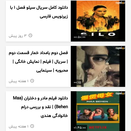
دانلود کامل سریال سیلو فصل ۱ با
زیرنویس فارسی
3 روز پیش
00:50:00
فصل دوم بامداد خمار قسمت دوم
| سریال | فیلم | نمایش خانگی |
محبوبه | سینمایی
1 هفته پیش
00:15
دانلود فیلم مادر و دختران (Maa
Behen) | نقد و بررسی درام
خانوادگی هندی
1 هفته پیش
01:45:00