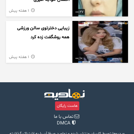
1 هفته پیش
00:27
زیبایی دخترتوی سالن ورزشی
همه روشگفت زده کرد
1 هفته پیش
00:10
هاست رایگان
تماس با ما
DMCA
ویدیوها توسط کاربران منتشر شده و نماوید صرفا آن را به اشتراک گذاشته