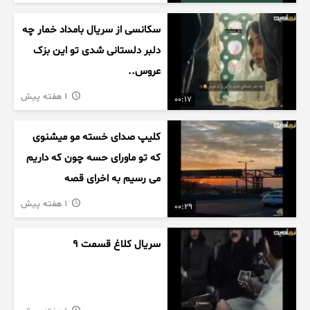
سکانسی از سریال بامداد خمار چه
دلبر دلستانی شدی تو این بزک
عروس..
1 هفته پیش
00:17
کلیپ صدای خسته مو میشنوی
که تو ماورای حسه چون که داریم
می رسیم به اخرای قصه
1 هفته پیش
00:29
سریال کلاغ قسمت 9