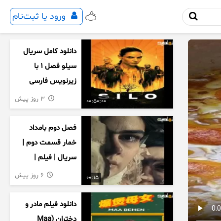
ورود یا ثبت‌نام
دانلود کامل سریال
سیلو فصل ۱ با
زیرنویس فارسی
3 روز پیش
00:50:00
فصل دوم بامداد
خمار قسمت دوم |
سریال | فیلم |
نمایش خانگی |
6 روز پیش
00:15
محبوبه | سینمایی
دانلود فیلم مادر و
دختران (Maa