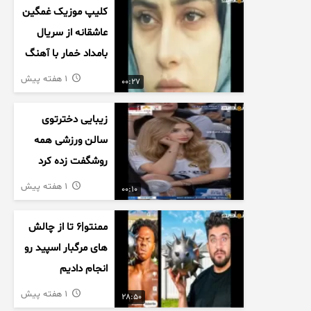
کلیپ موزیک غمگین
عاشقانه از سریال
بامداد خمار با آهنگ
احسان خواجه امیری
1 هفته پیش
00:27
زیبایی دخترتوی
سالن ورزشی همه
روشگفت زده کرد
1 هفته پیش
00:10
ممنتو|۶ تا از چالش
های مرگبار اسپید رو
انجام دادیم
1 هفته پیش
28:50