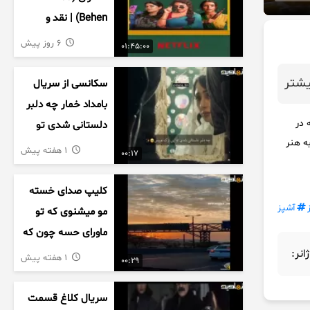
Behen) | نقد و
بررسی درام خانوادگی
6 روز پیش
01:45:00
هندی
شتر
سکانسی از سریال
بامداد خمار چه دلبر
 در
دلستانی شدی تو
د را به هنر
این بزک عروس..
1 هفته پیش
00:17
کلیپ صدای خسته
آشپز
مو میشنوی که تو
ماورای حسه چون که
داریم می رسیم به
ژانر:
1 هفته پیش
00:29
اخرای قصه
سریال کلاغ قسمت