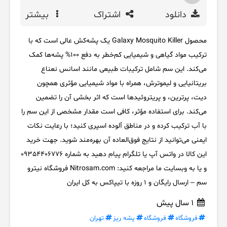
دانلود
اشتراک
بیشتر
محصول Galaxy Mosquito Killer یک پشه‌کش عالی است که با
ترکیب مواد گیاهی و شیمیایی کم‌خطر به دفع 100% پشه‌ها کمک
می‌کند. این سم شامل ترکیبات طبیعی مانند اسانس نعناع
بریتانیایی و لیموترش، همراه با مواد شیمیایی مؤثری همچون
دیت، پرترین، و پریتروئیدها است که اثر بخشی آن را تضمین
می‌کند. برای استفاده مؤثر، کافی است مقدار مشخصی از این سم را
با آب ترکیب کرده و در مناطق آلوده اسپری کنید؛ با رعایت نکات
ایمنی می‌توانید از نتایج فوق‌العاده آن بهره‌مند شوید. جهت خرید
این کالا در واتس آپ یا تلگرام پیام دهید به شماره 09354406776
و یا به وبسایت ما مراجعه کنید: Nitrosam.com فروشگاه نیترو
سم – ارسال رایگان و 1 روزه با تیپاکس به کل ایران
1 سال پیش
فروشگاه
فروشگاه
پشه ریز
تهران