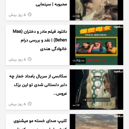
محبوبه | سینمایی
5 روز پیش
00:15
دانلود فیلم مادر و دختران (Maa
Behen) | نقد و بررسی درام
خانوادگی هندی
5 روز پیش
01:45:00
سکانسی از سریال بامداد خمار چه
دلبر دلستانی شدی تو این بزک
عروس..
5 روز پیش
00:17
کلیپ صدای خسته مو میشنوی