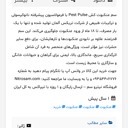
دانلود
اشتراک
بیشتر
سم عنکبوت کش Pest Pulse با فرمولاسیون پیشرفته نانوکپسولی
و ترکیبات طبیعی از شرکت تریکس آلمان تولید شده و تنها با یک
بار مصرف، تا 18 ماه از ورود عنکبوت جلوگیری می‌کند. این سم
قدرتمند علاوه بر نابودی عنکبوت‌ها و تارهایشان، برای دفع سایر
حشرات نیز مؤثر است. ویژگی‌های منحصر به فرد آن شامل
اثرگذاری سریع، ماندگاری بالا، ایمنی برای گیاهان و حیوانات خانگی
و سازگاری با محیط زیست است.
جهت خرید این کالا در واتس آپ یا تلگرام پیام دهید به شماره
09354406776 و یا به وبسایت ما مراجعه کنید: Nitrosam.com
فروشگاه نیترو سم – ارسال رایگان و 1 روزه با تیپاکس به کل ایران
1 سال پیش
عنکبوت
عنکبوت
عنکبوت
خرید
سایر مطالب
ژانر: