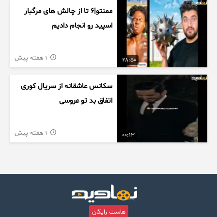
ممنتو|۶ تا از چالش های مرگبار
اسپید رو انجام دادیم
1 هفته پیش
28:50
سکانس عاشقانه از سریال کوری
اتفاق بد تو عروسی
1 هفته پیش
00:13
هاست رایگان