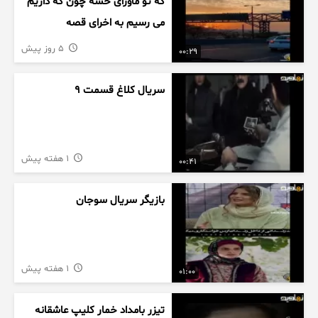
که تو ماورای حسه چون که داریم
می رسیم به اخرای قصه
5 روز پیش
00:29
سریال کلاغ قسمت 9
1 هفته پیش
00:41
بازیگر سریال سوجان
1 هفته پیش
01:00
تیزر بامداد خمار کلیپ عاشقانه