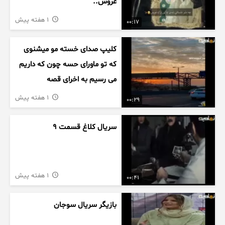
عروس..
1 هفته پیش
00:17
کلیپ صدای خسته مو میشنوی
که تو ماورای حسه چون که داریم
می رسیم به اخرای قصه
1 هفته پیش
00:29
سریال کلاغ قسمت 9
1 هفته پیش
00:41
بازیگر سریال سوجان