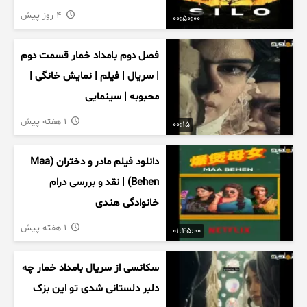
4 روز پیش
00:50:00
فصل دوم بامداد خمار قسمت دوم
| سریال | فیلم | نمایش خانگی |
محبوبه | سینمایی
1 هفته پیش
00:15
دانلود فیلم مادر و دختران (Maa
Behen) | نقد و بررسی درام
خانوادگی هندی
1 هفته پیش
01:45:00
سکانسی از سریال بامداد خمار چه
دلبر دلستانی شدی تو این بزک