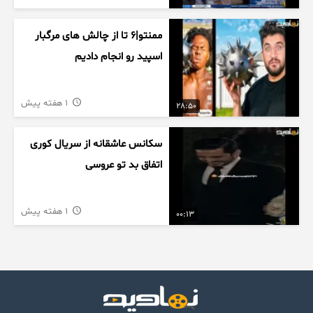
ممنتو|۶ تا از چالش های مرگبار
اسپید رو انجام دادیم
1 هفته پیش
28:50
سکانس عاشقانه از سریال کوری
اتفاق بد تو عروسی
1 هفته پیش
00:13