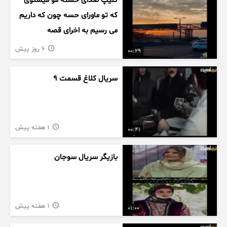
کلیپ صدای خسته مو میشنوی
که تو ماورای حسه چون که داریم
می رسیم به اخرای قصه
6 روز پیش
00:29
سریال کلاغ قسمت 9
1 هفته پیش
00:41
بازیگر سریال سوجان
1 هفته پیش
01:00