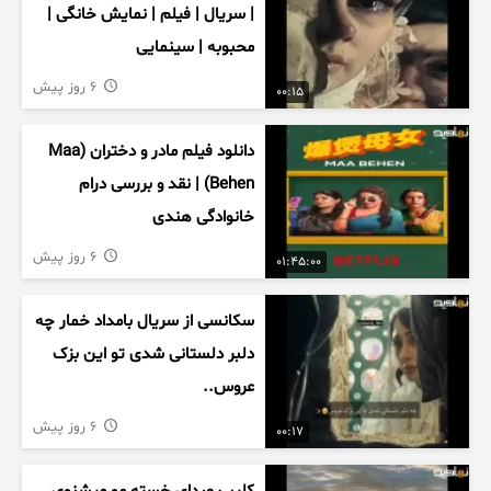
| سریال | فیلم | نمایش خانگی |
محبوبه | سینمایی
6 روز پیش
00:15
دانلود فیلم مادر و دختران (Maa
Behen) | نقد و بررسی درام
خانوادگی هندی
6 روز پیش
01:45:00
سکانسی از سریال بامداد خمار چه
دلبر دلستانی شدی تو این بزک
عروس..
6 روز پیش
00:17