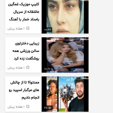
کلیپ موزیک غمگین
عاشقانه از سریال
بامداد خمار با آهنگ
احسان خواجه امیری
1 هفته پیش
00:27
زیبایی دخترتوی
سالن ورزشی همه
روشگفت زده کرد
1 هفته پیش
00:10
ممنتو|۶ تا از چالش
های مرگبار اسپید رو
انجام دادیم
1 هفته پیش
28:50