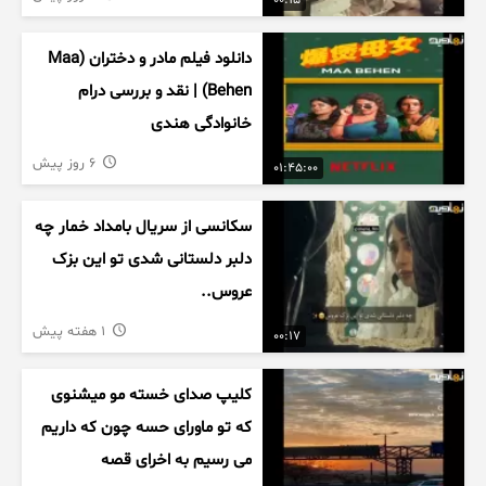
00:15
دانلود فیلم مادر و دختران (Maa
Behen) | نقد و بررسی درام
خانوادگی هندی
6 روز پیش
01:45:00
سکانسی از سریال بامداد خمار چه
دلبر دلستانی شدی تو این بزک
عروس..
1 هفته پیش
00:17
کلیپ صدای خسته مو میشنوی
که تو ماورای حسه چون که داریم
می رسیم به اخرای قصه