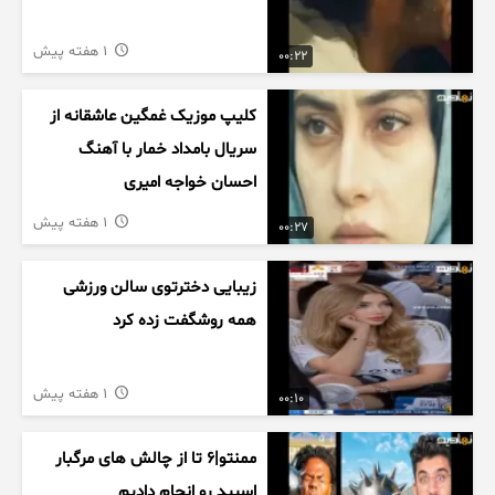
1 هفته پیش
00:22
کلیپ موزیک غمگین عاشقانه از
سریال بامداد خمار با آهنگ
احسان خواجه امیری
1 هفته پیش
00:27
زیبایی دخترتوی سالن ورزشی
همه روشگفت زده کرد
1 هفته پیش
00:10
ممنتو|۶ تا از چالش های مرگبار
اسپید رو انجام دادیم