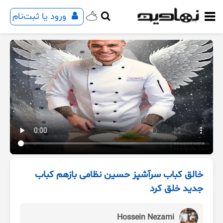
ورود یا ثبت‌نام
خالق کباب سرآشپز حسین نظامی بازهم کباب
جدید خلق کرد
Hossein Nezami