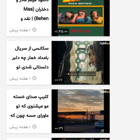
دانلود فیلم مادر و
دختران (Maa
Behen) | نقد و
بررسی درام خانوادگی
1 هفته پیش
01:45:00
هندی
سکانسی از سریال
بامداد خمار چه دلبر
دلستانی شدی تو
این بزک عروس..
1 هفته پیش
00:17
کلیپ صدای خسته
مو میشنوی که تو
ماورای حسه چون که
داریم می رسیم به
1 هفته پیش
00:29
اخرای قصه