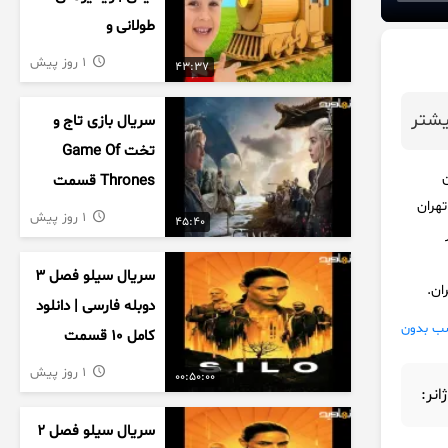
طولانی و
سرگرم‌کننده کودکان
1 روز پیش
43:37
شتر
سریال بازی تاج و
تخت Game Of
ن
Thrones قسمت
تهران
دوم فصل اول
1 روز پیش
45:40
زیرنویس فارسی
سریال سیلو فصل ۳
ان.
دوبله فارسی | دانلود
ب بدون
کامل ۱۰ قسمت
1 روز پیش
00:50:00
ژانر:
سریال سیلو فصل ۲