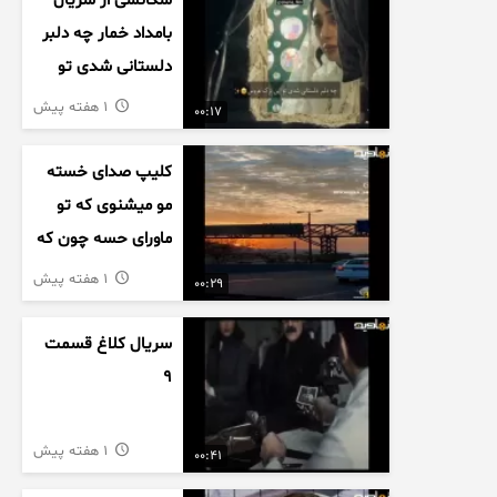
سکانسی از سریال
بامداد خمار چه دلبر
دلستانی شدی تو
این بزک عروس..
1 هفته پیش
00:17
کلیپ صدای خسته
مو میشنوی که تو
ماورای حسه چون که
داریم می رسیم به
1 هفته پیش
00:29
اخرای قصه
سریال کلاغ قسمت
9
1 هفته پیش
00:41