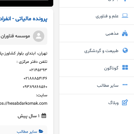
علم و فناوری
پرونده مالیاتی - انفرا
مذهبی
موسسه فناوران ر
طبیعت و گردشگری
تهران، ابتدای بلوار کشاورز،پلاک 31 طبقه سوم 
تلفن دفتر مرکزی :
گوناگون
02145293
02188854146
سایر مطالب
09389868560
سایت:
وبلاگ
ps://hesabdarkomak.com/
1 سال پیش
سایر مطالب