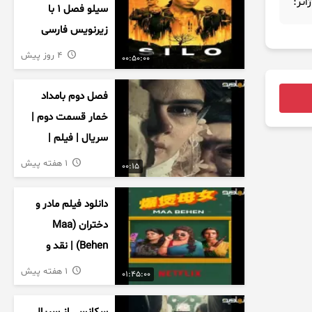
ژانر:
سیلو فصل ۱ با
زیرنویس فارسی
4 روز پیش
00:50:00
فصل دوم بامداد
خمار قسمت دوم |
سریال | فیلم |
نمایش خانگی |
1 هفته پیش
00:15
محبوبه | سینمایی
دانلود فیلم مادر و
دختران (Maa
Behen) | نقد و
بررسی درام خانوادگی
1 هفته پیش
01:45:00
هندی